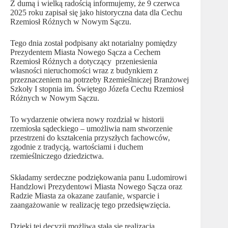
Z dumą i wielką radością informujemy, że 9 czerwca
2025 roku zapisał się jako historyczna data dla Cechu
Rzemiosł Różnych w Nowym Sączu.
Tego dnia został podpisany akt notarialny pomiędzy
Prezydentem Miasta Nowego Sącza a Cechem
Rzemiosł Różnych a dotyczący przeniesienia
własności nieruchomości wraz z budynkiem z
przeznaczeniem na potrzeby Rzemieślniczej Branżowej
Szkoły I stopnia im. Świętego Józefa Cechu Rzemiosł
Różnych w Nowym Sączu.
To wydarzenie otwiera nowy rozdział w historii
rzemiosła sądeckiego – umożliwia nam stworzenie
przestrzeni do kształcenia przyszłych fachowców,
zgodnie z tradycją, wartościami i duchem
rzemieślniczego dziedzictwa.
Składamy serdeczne podziękowania panu Ludomirowi
Handzlowi Prezydentowi Miasta Nowego Sącza oraz
Radzie Miasta za okazane zaufanie, wsparcie i
zaangażowanie w realizację tego przedsięwzięcia.
Dzięki tej decyzji możliwa stała się realizacja