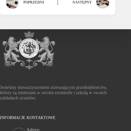
POPRZEDNI
NASTĘPNY
Jesteśmy stowarzyszeniem zrzeszającym przedsiębiorców,
którzy są mistrzami w swoim rzemiośle i szkolą w swoich
zakładach uczniów.
INFORMACJE KONTAKTOWE
Adres: