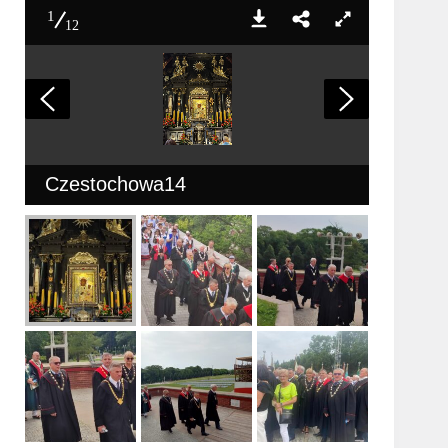
1
12
Czestochowa14