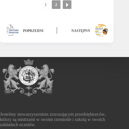
1
2
POPRZEDNI
NASTĘPNY
Jesteśmy stowarzyszeniem zrzeszającym przedsiębiorców,
którzy są mistrzami w swoim rzemiośle i szkolą w swoich
zakładach uczniów.