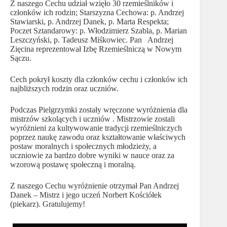
Z naszego Cechu udział wzięło 30 rzemieślników i
członków ich rodzin; Starszyzna Cechowa: p. Andrzej
Stawiarski, p. Andrzej Danek, p. Marta Respekta;
Poczet Sztandarowy: p. Włodzimierz Szabla, p. Marian
Leszczyński, p. Tadeusz Miśkowiec. Pan Andrzej
Zięcina reprezentował Izbę Rzemieślniczą w Nowym
Sączu.
Cech pokrył koszty dla członków cechu i członków ich
najbliższych rodzin oraz uczniów.
Podczas Pielgrzymki zostały wręczone wyróżnienia dla
mistrzów szkolących i uczniów . Mistrzowie zostali
wyróżnieni za kultywowanie tradycji rzemieślniczych
poprzez naukę zawodu oraz kształtowanie właściwych
postaw moralnych i społecznych młodzieży, a
uczniowie za bardzo dobre wyniki w nauce oraz za
wzorową postawę społeczną i moralną.
Z naszego Cechu wyróżnienie otrzymał Pan Andrzej
Danek – Mistrz i jego uczeń Norbert Kościółek
(piekarz). Gratulujemy!