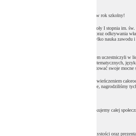
Za nami kolejny intensywny i pełen sukcesów rok szkolny!
Dla uczniów Rzemieślniczej Branżowej Szkoły I stopnia im. św.
umiejętności zawodowych, rozwijania pasji oraz odkrywania wła
udowodniły, że edukacja zawodowa to nie tylko nauka zawodu i
możliwość wszechstronnego rozwoju.
Nasi uczniowie z ogromnym zaangażowaniem uczestniczyli w lic
w dziedzinach artystycznych, literackich, matematycznych, języ
odnaleźć przestrzeń, w której mógł zaprezentować swoje mocne s
Uroczyste podsumowanie konkursów było zwieńczeniem całorocz
szkolnego ogrodu, przy sprzyjającej pogodzie, nagrodziliśmy tych
zaangażowaniem i osiągnięciami.
Gratulujemy wszystkim nagrodzonym i dziękujemy całej społeczn
sukcesów i wspólnych działań.
Zapraszamy do obejrzenia fotorelacji z uroczystości oraz prezent