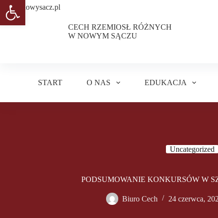
Otwórz pasek narzędzi
Przejdź
do
treści
CECH RZEMIOSŁ RÓŻNYCH
W NOWYM SĄCZU
START
O NAS
EDUKACJA
Uncategorized
PODSUMOWANIE KONKURSÓW W SZKO
Biuro Cech
24 czerwca, 20