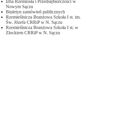
Izba Rzemiosła i Przedsiębiorczości w
Nowym Sączu
Biuletyn zamówień publicznych
Rzemieślnicza Branżowa Szkoła I st. im.
Św. Józefa CRRiP w N. Sączu
Rzemieślnicza Branżowa Szkoła I st. w
Złockiem CRRiP w N. Sączu