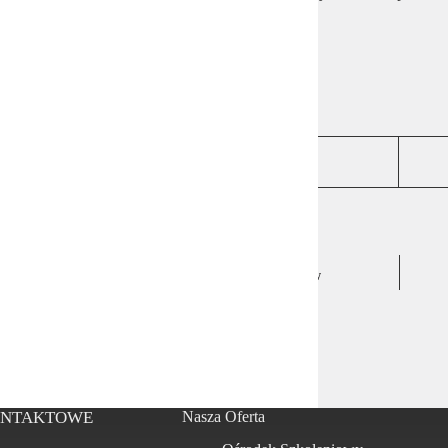
Podsumowanie konkursów.
Podziel się swoją opinią
POPRZEDNI
WPIS
Kongres Rzemiosła Polskiego w
Warszawie - 23.06.2026
ONTAKTOWE
Nasza Oferta