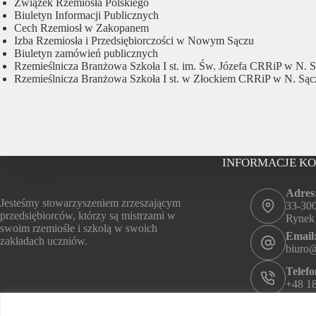
Związek Rzemiosła Polskiego
Biuletyn Informacji Publicznych
Cech Rzemiosł w Zakopanem
Izba Rzemiosła i Przedsiębiorczości w Nowym Sączu
Biuletyn zamówień publicznych
Rzemieślnicza Branżowa Szkoła I st. im. Św. Józefa CRRiP w N. 
Rzemieślnicza Branżowa Szkoła I st. w Złockiem CRRiP w N. Sąc
INFORMACJE K
Adres
Jesteśmy stowarzyszeniem zrzeszającym
33-30
przedsiębiorców, którzy są mistrzami w
Rynek
swoim rzemiośle i szkolą w swoich
Email
zakładach uczniów.
biuro
Telefo
+48 18
Godzi