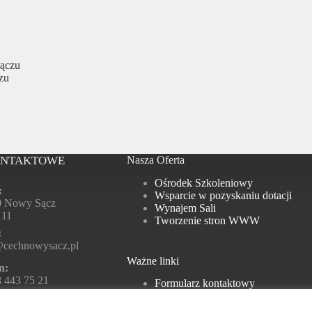
Sączu
zu
ONTAKTOWE
Nasza Oferta
Ośrodek Szkoleniowy
:
Wsparcie w pozyskaniu dotacji
0 Nowy Sącz
Wynajem Sali
 11
Tworzenie stron WWW
:
@cechnowysacz.pl
Ważne linki
n:
 443 75 21
Formularz kontaktowy
Polityka prywatności
ny otwarcia