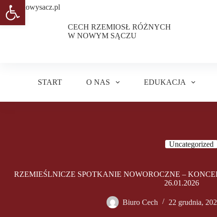
Otwórz pasek narzędzi
Przejdź
do
treści
CECH RZEMIOSŁ RÓŻNYCH
W NOWYM SĄCZU
START
O NAS
EDUKACJA
Uncategorized
RZEMIEŚLNICZE SPOTKANIE NOWOROCZNE – KONCE
26.01.2026
Biuro Cech
22 grudnia, 20