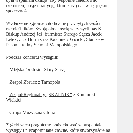
była wspaniała okazja, aby wspólnie celebrować
rzemiosło, pasję i tradycję, które łączą nas w tej pięknej
społeczności.
Wydarzenie zgromadziło licznie przybyłych Gości i
rzemieślników. Swoją obecnością zaszczycił nas Ks.
Biskup Andrzej Jeż, burmistrz Starego Sącza Jacek
Lelek, z-ca Burmistrza Kazimierz Gizicki, Stanisław
Pasoń – radny Sejmiki Małopolskiego .
Podczas koncertu wystąpili:
–
Miejska Orkiestra Stary Sącz
,
– Zespół Zbrucz z Tarnopola,
–
Zespół Regionalny „SKALNIK”
z Kamionki
Wielkiej
– Grupa Muzyczna Gloria
Z głębi serca pragniemy podziękować za wspaniałe
występy i niezapomniane chwile, które stworzyliście na