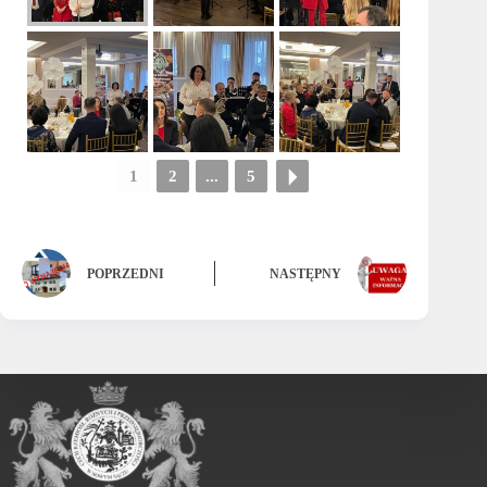
1
2
...
5
POPRZEDNI
NASTĘPNY