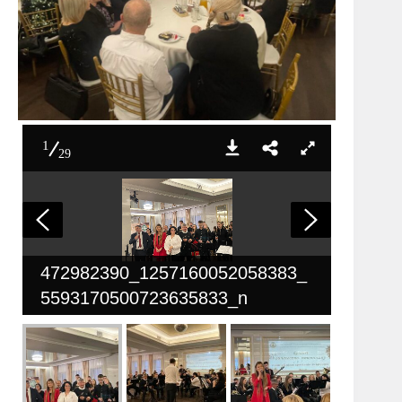
1
29
472982390_1257160052058383_
5593170500723635833_n