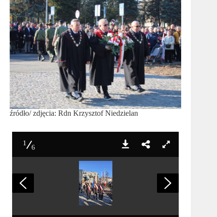
źródło/ zdjęcia: Rdn Krzysztof Niedzielan
1
6