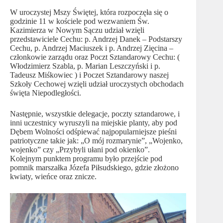
W uroczystej Mszy Świętej, która rozpoczęła się o
godzinie 11 w kościele pod wezwaniem Św.
Kazimierza w Nowym Sączu udział wzięli
przedstawiciele Cechu: p. Andrzej Danek – Podstarszy
Cechu, p. Andrzej Maciuszek i p. Andrzej Zięcina –
członkowie zarządu oraz Poczt Sztandarowy Cechu: (
Włodzimierz Szabla, p. Marian Leszczyński i p.
Tadeusz Miśkowiec ) i Poczet Sztandarowy naszej
Szkoły Cechowej wzięli udział uroczystych obchodach
święta Niepodległości.
Następnie, wszystkie delegacje, poczty sztandarowe, i
inni uczestnicy wyruszyli na miejskie planty, aby pod
Dębem Wolności odśpiewać najpopularniejsze pieśni
patriotyczne takie jak: „O mój rozmarynie”, „Wojenko,
wojenko” czy „Przybyli ułani pod okienko”.
Kolejnym punktem programu było przejście pod
pomnik marszałka Józefa Piłsudskiego, gdzie złożono
kwiaty, wieńce oraz znicze.