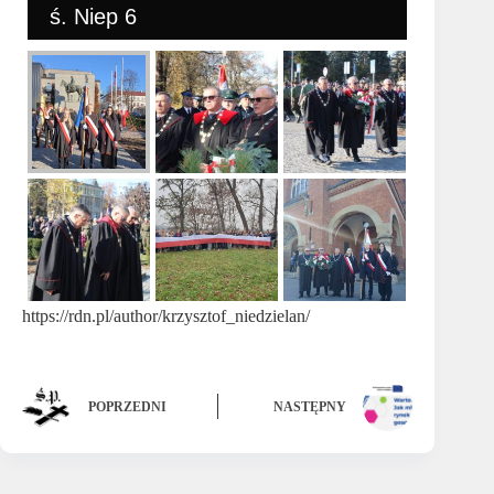
ś. Niep 6
https://rdn.pl/author/krzysztof_niedzielan/
POPRZEDNI
NASTĘPNY