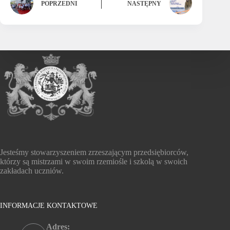
POPRZEDNI
NASTĘPNY
Jesteśmy stowarzyszeniem zrzeszającym przedsiębiorców,
którzy są mistrzami w swoim rzemiośle i szkolą w swoich
zakładach uczniów.
INFORMACJE KONTAKTOWE
Adres: