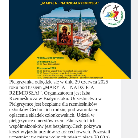
Pielgrzymka odbędzie się w dniu 29 czerwca 2025
roku pod hasłem „MARYJA – NADZIEJĄ
RZEMIOSŁA!”. Organizatorem jest Izba
Rzemieślnicza w Białymstoku. Uczestnictwo w
Pielgrzymce jest bezpłatne dla rzemieślników
członków Cechu i ich rodzin, pod warunkiem
opłacenia składek członkowskich. Udział w
pielgrzymce emerytów rzemieślniczych i ich
współmałżonków jest bezpłatny.Cech pokrywa
koszt wyjazdu uczniów szkół cechowych. Pozostali
uczestnicy (w miarę wolnych miejsc) płacą 70,00 zł