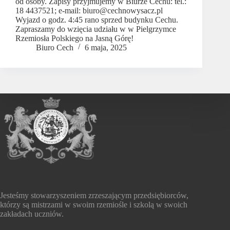
od osoby. Zapisy przyjmujemy w Biurze Cechu: tel.:
18 4437521; e-mail: biuro@cechnowysacz.pl
Wyjazd o godz. 4:45 rano sprzed budynku Cechu.
Zapraszamy do wzięcia udziału w w Pielgrzymce
Rzemiosła Polskiego na Jasną Górę!
Biuro Cech
6 maja, 2025
Jesteśmy stowarzyszeniem zrzeszającym przedsiębiorców,
którzy są mistrzami w swoim rzemiośle i szkolą w swoich
zakładach uczniów.