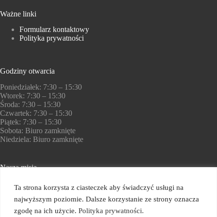
Ważne linki
Formularz kontaktowy
Polityka prywatności
Godziny otwarcia
Poniedziałek: 7:30 – 15:30
Wtorek: 7:30 – 15:30
Środa: 7:30 – 15:30
Czwartek: 7:30 – 15:30
Piątek: 7:30 – 15:30
Sobota: Biuro zamknięte
Niedziela: Biuro zamknięte
Nasza misja
Pomagamy zdobywać kompetencje w świecie finansów i
Ta strona korzysta z ciasteczek aby świadczyć usługi na
nowych technologii
najwyższym poziomie. Dalsze korzystanie ze strony oznacza
Copyright © 2026 -
Cech Rzemiosł Różnych i
Przedsiębiorczości w Nowym Sączu
Wszelkie prawa
zgodę na ich użycie.
Polityka prywatności.