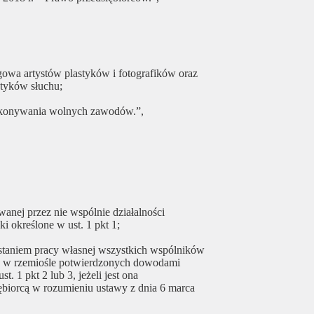
ugowa artystów plastyków i fotografików oraz
etyków słuchu;
 wykonywania wolnych zawodów.”,
anej przez nie wspólnie działalności
ki określone w ust. 1 pkt 1;
staniem pracy własnej wszystkich wspólników
h w rzemiośle potwierdzonych dowodami
. 1 pkt 2 lub 3, jeżeli jest ona
ębiorcą w rozumieniu ustawy z dnia 6 marca