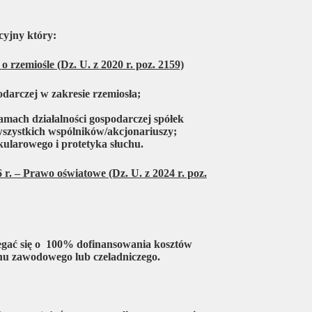
cyjny który:
o rzemiośle (Dz. U. z 2020 r. poz. 2159)
odarczej w zakresie rzemiosła;
mach działalności gospodarczej spółek
wszystkich wspólników/akcjonariuszy;
kularowego i protetyka słuchu.
 r. – Prawo oświatowe (Dz. U. z 2024 r. poz.
gać się o 100% dofinansowania kosztów
inu zawodowego lub czeladniczego.