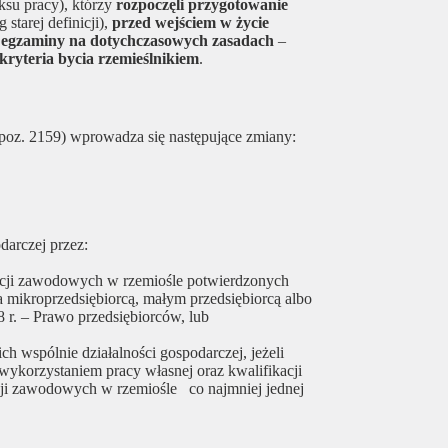
eksu pracy), którzy
rozpoczęli przygotowanie
 starej definicji),
przed wejściem w życie
ą egzaminy na dotychczasowych zasadach
–
kryteria bycia rzemieślnikiem
.
. poz. 2159) wprowadza się następujące zmiany:
arczej przez:
ikacji zawodowych w rzemiośle potwierdzonych
 mikroprzedsiębiorcą, małym przedsiębiorcą albo
 r. – Prawo przedsiębiorców, lub
h wspólnie działalności gospodarczej, jeżeli
wykorzystaniem pracy własnej oraz kwalifikacji
i zawodowych w rzemiośle co najmniej jednej