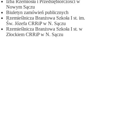
Izba Rzemiosła i Przedsiębiorczości w
Nowym Sączu
Biuletyn zamówień publicznych
Rzemieślnicza Branżowa Szkoła I st. im.
Św. Józefa CRRiP w N. Sączu
Rzemieślnicza Branżowa Szkoła I st. w
Złockiem CRRiP w N. Sączu