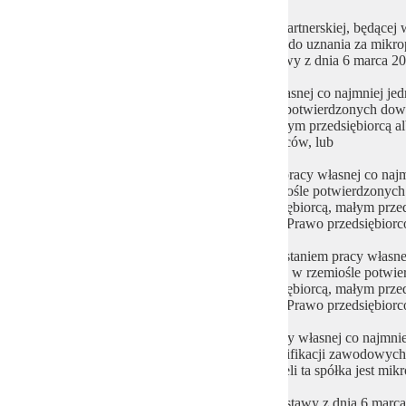
b) spółki handlowej, z wyłączeniem spółki partnerskiej, będącej 
tej spółki cywilnej łącznie spełniają warunki do uznania za mikr
średniego przedsiębiorcę w rozumieniu ustawy z dnia 6 marca 20
3) spółkę jawną z wykorzystaniem pracy własnej co najmniej je
jego kwalifikacji zawodowych w rzemiośle potwierdzonych dow
jeżeli ta spółka jest mikroprzedsiębiorcą, małym przedsiębiorcą
z dnia 6 marca 2018 r. – Prawo przedsiębiorców, lub
4) spółkę komandytową z wykorzystaniem pracy własnej co najm
oraz jego kwalifikacji zawodowych w rzemiośle potwierdzony
rzemiośle – jeżeli ta spółka jest mikroprzedsiębiorcą, małym prz
rozumieniu ustawy z dnia 6 marca 2018 r. – Prawo przedsiębiorc
5) spółkę komandytowo-akcyjną z wykorzystaniem pracy własne
fizyczną oraz jego kwalifikacji zawodowych w rzemiośle potw
rzemiośle – jeżeli ta spółka jest mikroprzedsiębiorcą, małym prz
rozumieniu ustawy z dnia 6 marca 2018 r. – Prawo przedsiębiorc
6) spółkę kapitałową z wykorzystaniem pracy własnej co najmnie
będących osobami fizycznymi oraz ich kwalifikacji zawodowyc
kwalifikacji zawodowych w rzemiośle – jeżeli ta spółka jest mik
albo średnim przedsiębiorcą w rozumieniu ustawy z dnia 6 marca