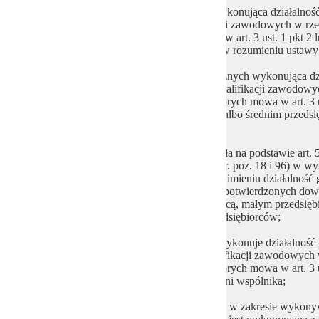
4) spółka komandytowa osób fizycznych wykonująca działalność
wszystkich wspólników oraz ich kwalifikacji zawodowych w rz
zawodowych w rzemiośle, o których mowa w art. 3 ust. 1 pkt 2 lu
przedsiębiorcą albo średnim przedsiębiorcą w rozumieniu ustawy
5) spółka komandytowo-akcyjna osób fizycznych wykonująca dz
własnej wszystkich wspólników oraz ich kwalifikacji zawodow
kwalifikacji zawodowych w rzemiośle, o których mowa w art. 3 ust
mikroprzedsiębiorcą, małym przedsiębiorcą albo średnim przedsi
2018 r. – Prawo przedsiębiorców;
6) jednoosobowa spółka kapitałowa, powstała na podstawie art. 5
Kodeks spółek handlowych (Dz. U. z 2024 r. poz. 18 i 96) w wy
osobą fizyczną, wykonującego we własnym imieniu działalność 
oraz kwalifikacji zawodowych w rzemiośle potwierdzonych dow
jeżeli powstała spółka jest mikroprzedsiębiorcą, małym przedsię
ustawy z dnia 6 marca 2018 r. – Prawo przedsiębiorców;
7) spółka, o której mowa w pkt 3–5, jeżeli wykonuje działalnoś
najmniej jednego wspólnika oraz jego kwalifikacji zawodowyc
kwalifikacji zawodowych w rzemiośle, o których mowa w art. 3 u
wspólnikami są małżonek, wstępni lub zstępni wspólnika;
8) wspólnik spółki cywilnej osób fizycznych w zakresie wykonyw