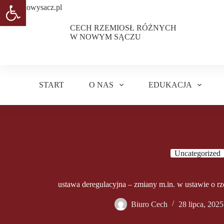
Otwórz pasek narzędzi
Przejdź
do
treści
CECH RZEMIOSŁ RÓŻNYCH
W NOWYM SĄCZU
START
O NAS
EDUKACJA
Uncategorized
ustawa deregulacyjna – zmiany m.in. w ustawie o r
Biuro Cech
28 lipca, 2025