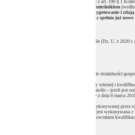
Młodociani (czyli osoby spełniające definicję z art. 190 § 1 Kod
zawodowe u pracodawcy niebędącego rzemieślnikiem
(według
ustawy deregulacyjnej
,
kontynuują to przygotowanie i zdaj
nawet jeśli po wejściu ustawy ich pracodawca
spełnia już nowe 
Art. 5:
W ustawie z dnia 22 marca 1989 r. o rzemiośle (Dz. U. z 2020 r
1) w art. 2:
a) ust. 1 otrzymuje brzmienie:
„1. Rzemiosłem jest zawodowe wykonywanie działalności gospod
1) osobę fizyczną z wykorzystaniem jej pracy własnej i kwalif
dowodami kwalifikacji zawodowych w rzemiośle – jeżeli jest ona
średnim przedsiębiorcą w rozumieniu ustawy z dnia 6 marca 2018
2) wspólników spółki cywilnej w zakresie wykonywanej przez nic
działalność gospodarcza w ramach tej spółki jest wykonywana z 
zawodowych w rzemiośle potwierdzonych dowodami kwalifikacj
osoby fizycznej, która jest wspólnikiem:
a) tej spółki cywilnej, lub