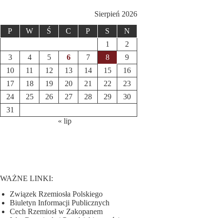
Sierpień 2026
P
W
Ś
C
P
S
N
1
2
3
4
5
6
7
8
9
10
11
12
13
14
15
16
17
18
19
20
21
22
23
24
25
26
27
28
29
30
31
« lip
WAŻNE LINKI:
Związek Rzemiosła Polskiego
Biuletyn Informacji Publicznych
Cech Rzemiosł w Zakopanem