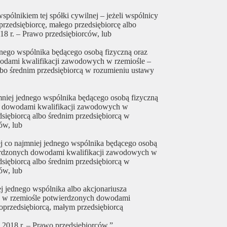
wspólnikiem tej spółki cywilnej – jeżeli wspólnicy
oprzedsiębiorcę, małego przedsiębiorcę albo
18 r. – Prawo przedsiębiorców, lub
dnego wspólnika będącego osobą fizyczną oraz
odami kwalifikacji zawodowych w rzemiośle –
 albo średnim przedsiębiorcą w rozumieniu ustawy
niej jednego wspólnika będącego osobą fizyczną
ch dowodami kwalifikacji zawodowych w
edsiębiorcą albo średnim przedsiębiorcą w
ów, lub
j co najmniej jednego wspólnika będącego osobą
ierdzonych dowodami kwalifikacji zawodowych w
edsiębiorcą albo średnim przedsiębiorcą w
ów, lub
j jednego wspólnika albo akcjonariusza
h w rzemiośle potwierdzonych dowodami
roprzedsiębiorcą, małym przedsiębiorcą
 2018 r. – Prawo przedsiębiorców.”,