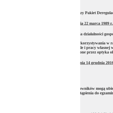
W dniu 13 lipca br. wszedł w życie Pierwszy Pakiet Deregula
Art. 5 zawierający zmiany w ustawie z dnia 22 marca 1989 r. 
rozszerzył katalog form prowadzenia działalności gosp
rozszerzył definicję rzemiosła
odszedł od wymogu dotyczącego wykorzystywania w ra
kwalifikacji zawodowych w rzemiośle i pracy własnej 
włączył do rzemiosła usługi świadczone przez optyka o
Art. 23 zawierający zmianę w ustawie z dnia 14 grudnia 2016
737, z późn. zm.).
wprowadził zmiany do art. 122 ustawy:
Pracodawcy szkolący młodocianych pracowników mogą ubie
kształcenia na podstawie kryterium przystąpienia do egzam
Art. 34 Ustawy deregulacyjnej: