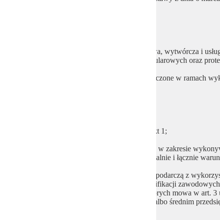
b) ust. 4 otrzymuje brzmienie:
„4. Rzemiosłem:
1) nie jest działalność handlowa, transportowa, wytwórcza i usł
lecznicza, z wyłączeniem usług optyków okularowych oraz prot
2) nie są usługi hotelarskie oraz usługi świadczone w ramach
c) ust. 6 otrzymuje brzmienie:
„6. Rzemieślnikiem jest:
1) osoba fizyczna, o której mowa w ust. 1 pkt 1;
2) wspólnik spółki cywilnej osób fizycznych w zakresie wykonyw
gospodarczej – jeżeli spełniają one indywidualnie i łącznie warun
3) spółka jawna wykonująca działalność gospodarczą z wykorzy
będących osobami fizycznymi oraz ich kwalifikacji zawodowyc
kwalifikacji zawodowych w rzemiośle, o których mowa w art. 3 ust
mikroprzedsiębiorcą, małym przedsiębiorcą albo średnim przedsi
2018 r. – Prawo przedsiębiorców;