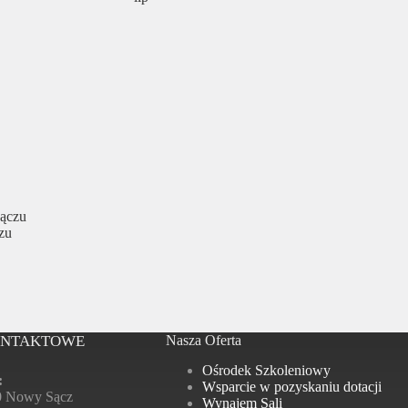
Sączu
zu
ONTAKTOWE
Nasza Oferta
Ośrodek Szkoleniowy
:
Wsparcie w pozyskaniu dotacji
0 Nowy Sącz
Wynajem Sali