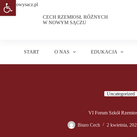
Otwórz pasek narzędzi
Przejdź
do
treści
CECH RZEMIOSŁ RÓŻNYCH
W NOWYM SĄCZU
START
O NAS
EDUKACJA
Uncategorized
VI Forum Szkół Rzemios
Biuro Cech
2 kwietnia, 20