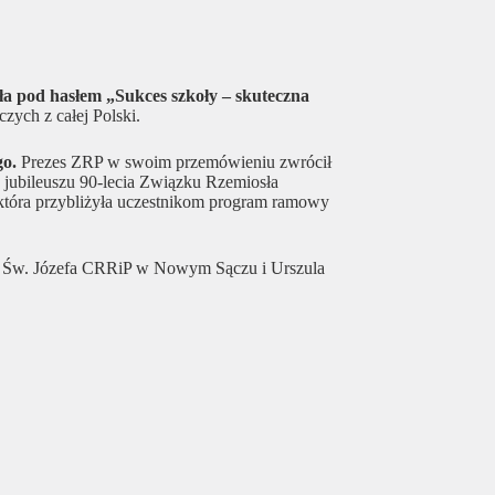
ła pod hasłem „Sukces szkoły – skuteczna
zych z całej Polski.
go.
Prezes ZRP w swoim przemówieniu zwrócił
o jubileuszu 90-lecia Związku Rzemiosła
 która przybliżyła uczestnikom program ramowy
im. Św. Józefa CRRiP w Nowym Sączu i Urszula