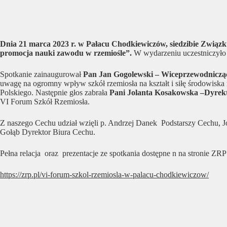
Dnia 21 marca 2023 r. w Pałacu Chodkiewiczów, siedzibie Związk
promocja nauki zawodu w rzemiośle”.
W wydarzeniu uczestniczyło p
Spotkanie zainaugurował
Pan Jan Gogolewski – Wiceprzewodnicząc
uwagę na ogromny wpływ szkół rzemiosła na kształt i siłę środowiska
Polskiego. Następnie głos zabrała
Pani Jolanta Kosakowska –Dyrek
VI Forum Szkół Rzemiosła.
Z naszego Cechu udział wzięli p. Andrzej Danek Podstarszy Cechu, 
Gołąb Dyrektor Biura Cechu.
Pełna relacja oraz prezentacje ze spotkania dostępne n na stronie ZRP
https://zrp.pl/vi-forum-szkol-rzemiosla-w-palacu-chodkiewiczow/