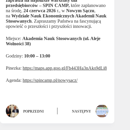
zaprasza na najbliższe warsztaty dla
przedsiębiorców – SPIN CAMP,
które zaplanowano
na środę,
24 czerwca 2026
r., w
Nowym Sączu
,
na
Wydziale Nauk Ekonomicznych Akademii Nauk
Stosowanych
. Zapraszamy Państwa na fascynującą
opowieść o przeszłości i przyszłości innowacji.
Miejsce:
Akademia Nauk Stosowanych (ul. Aleje
Wolności 38)
Godziny:
10:00 – 13:00
Pinezka:
https://maps.app.goo.gl/Fb443Ha3nAks9dLi8
Agenda:
https://spincamp.pl/nowysacz/
POPRZEDNI
NASTĘPNY