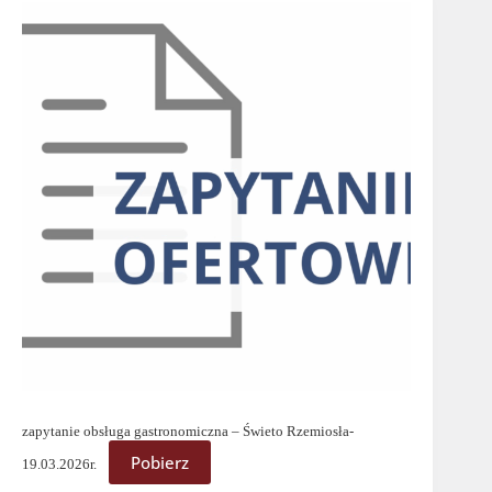
zapytanie obsługa gastronomiczna – Świeto Rzemiosła-
Pobierz
19.03.2026r.