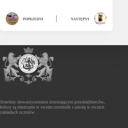
POPRZEDNI
NASTĘPNY
Jesteśmy stowarzyszeniem zrzeszającym przedsiębiorców,
którzy są mistrzami w swoim rzemiośle i szkolą w swoich
zakładach uczniów.