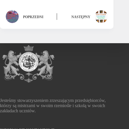
POPRZEDNI
NASTĘPNY
Jesteśmy stowarzyszeniem zrzeszającym przedsiębiorców,
którzy są mistrzami w swoim rzemiośle i szkolą w swoich
zakładach uczniów.