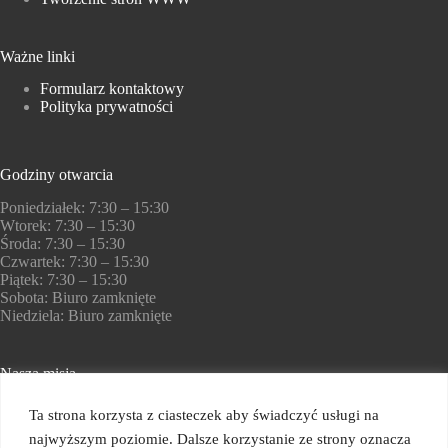
Ważne linki
Formularz kontaktowy
Polityka prywatności
Godziny otwarcia
Poniedziałek: 7:30 – 15:30
Wtorek: 7:30 – 15:30
Środa: 7:30 – 15:30
Czwartek: 7:30 – 15:30
Piątek: 7:30 – 15:30
Sobota: Biuro zamknięte
Niedziela: Biuro zamknięte
Nasza misja
Pomagamy zdobywać kompetencje w świecie finansów i
Ta strona korzysta z ciasteczek aby świadczyć usługi na
nowych technologii
najwyższym poziomie. Dalsze korzystanie ze strony oznacza
Copyright © 2026 -
Cech Rzemiosł Różnych i