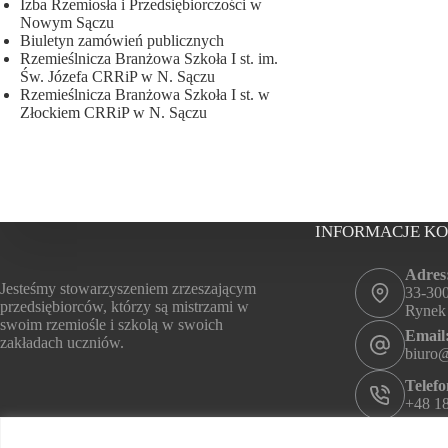
Izba Rzemiosła i Przedsiębiorczości w
Nowym Sączu
Biuletyn zamówień publicznych
Rzemieślnicza Branżowa Szkoła I st. im.
Św. Józefa CRRiP w N. Sączu
Rzemieślnicza Branżowa Szkoła I st. w
Złockiem CRRiP w N. Sączu
INFORMACJE K
Adres
Jesteśmy stowarzyszeniem zrzeszającym
33-30
przedsiębiorców, którzy są mistrzami w
Rynek
swoim rzemiośle i szkolą w swoich
Email
zakładach uczniów.
biuro
Telefo
+48 18
Godzi