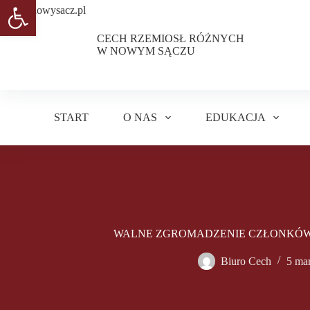
Otwórz pasek narzędzi
Przejdź
do
treści
CECH RZEMIOSŁ RÓŻNYCH
W NOWYM SĄCZU
START
O NAS
EDUKACJA
WALNE ZGROMADZENIE CZŁONKÓW C
Biuro Cech
5 ma