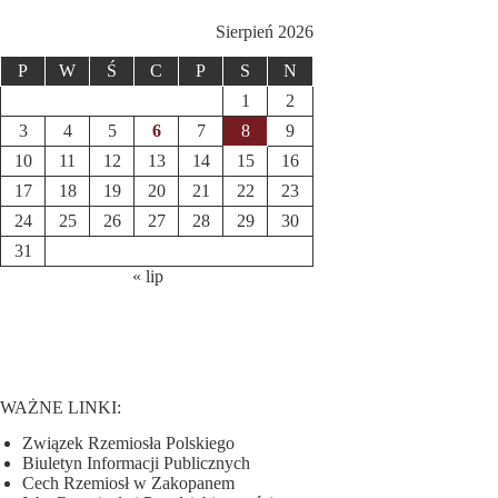
Sierpień 2026
P
W
Ś
C
P
S
N
1
2
3
4
5
6
7
8
9
10
11
12
13
14
15
16
17
18
19
20
21
22
23
24
25
26
27
28
29
30
31
« lip
WAŻNE LINKI:
Związek Rzemiosła Polskiego
Biuletyn Informacji Publicznych
Cech Rzemiosł w Zakopanem