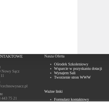
ONTAKTOWE
Nasza Oferta
Ośrodek Szkoleniowy
:
Wsparcie w pozyskaniu dotacji
0 Nowy Sącz
Wynajem Sali
 11
Tworzenie stron WWW
:
@cechnowysacz.pl
Ważne linki
n:
 443 75 21
Formularz kontaktowy
Polityka prywatności
ny otwarcia