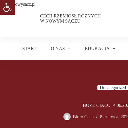
Otwórz pasek narzędzi
Przejdź
do
treści
CECH RZEMIOSŁ RÓŻNYCH
W NOWYM SĄCZU
START
O NAS
EDUKACJA
Uncategorized
BOŻE CIAŁO -4.06.20
Biuro Cech
8 czerwca, 202