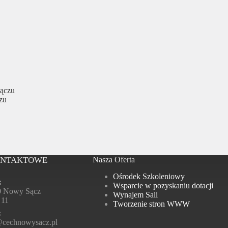
Sączu
zu
ONTAKTOWE
Nasza Oferta
Ośrodek Szkoleniowy
:
Wsparcie w pozyskaniu dotacji
0 Nowy Sącz
Wynajem Sali
 11
Tworzenie stron WWW
:
@cechnowysacz.pl