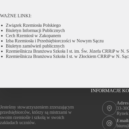
WAŻNE LINKI:
Związek Rzemiosła Polskiego
Biuletyn Informacji Publicznych
Cech Rzemiosł w Zakopanem
Izba Rzemiosła i Przedsiębiorczości w Nowym Sączu
Biuletyn zamówień publicznych
Rzemieślnicza Branżowa Szkoła I st. im. Św. Józefa CRRiP w N. 
Rzemieślnicza Branżowa Szkoła I st. w Złockiem CRRiP w N. Sąc
INFORMACJE K
Adres
Jesteśmy stowarzyszeniem zrzeszającym
33-30
przedsiębiorców, którzy są mistrzami w
Rynek
swoim rzemiośle i szkolą w swoich
Email
zakładach uczniów.
biuro