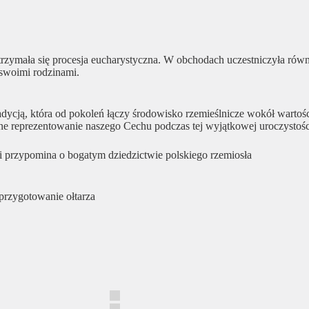
trzymała się procesja eucharystyczna. W obchodach uczestniczyła ró
swoimi rodzinami.
adycją, która od pokoleń łączy środowisko rzemieślnicze wokół wartoś
ne reprezentowanie naszego Cechu podczas tej wyjątkowej uroczystośc
i przypomina o bogatym dziedzictwie polskiego rzemiosła
przygotowanie ołtarza